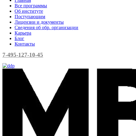
Главная
Все программы
Об институте
Поступающим
Лицензии и документы
Сведения об обр. организации
Карьера
Блог
Контакты
7-495-127-10-45