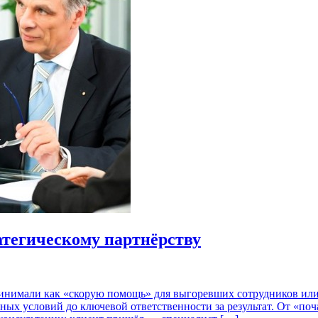
атегическому партнёрству
инимали как «скорую помощь» для выгоревших сотрудников или 
орных условий до ключевой ответственности за результат. От «