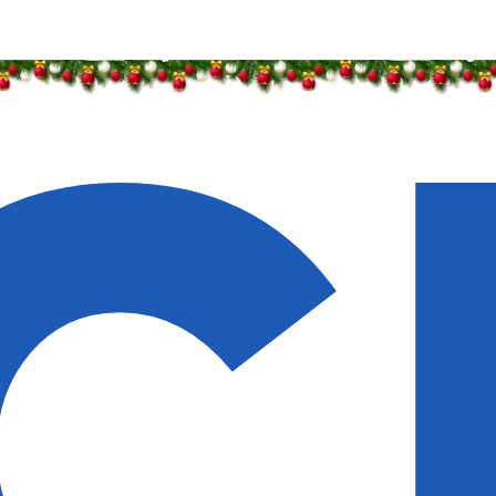
идки — 50%
идки — 50%