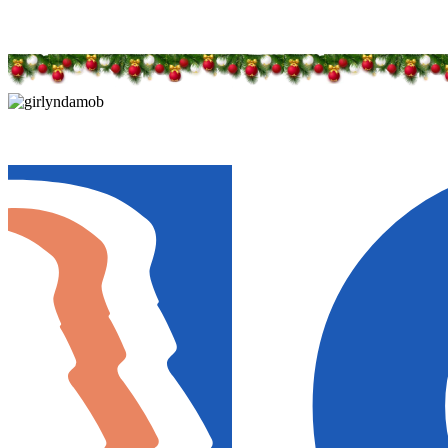
Дарим новогоднее настроение и праздничные ск
Дарим новогоднее настроение и праздничные ск