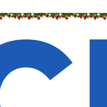
идки — 50%
идки — 50%