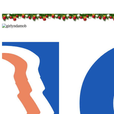
Дарим новогоднее настроение и праздничные ск
Дарим новогоднее настроение и праздничные ск