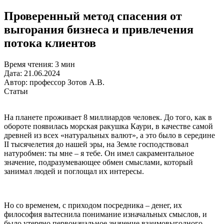
Проверенный метод спасения от
выгорания бизнеса и привлечения
потока клиентов
Время чтения:
3 мин
Дата:
21.06.2024
Автор:
профессор Зотов А.В.
Статьи
На планете проживает 8 миллиардов человек. До того, как в
обороте появилась морская ракушка Каури, в качестве самой
древней из всех «натуральных валют», а это было в середине
II тысячелетия до нашей эры, на Земле господствовал
натуробмен: ты мне – я тебе. Он имел сакраментальное
значение, подразумевающее обмен смыслами, который
занимал людей и поглощал их интересы.
Но со временем, с приходом посредника – денег, их
философия вытеснила понимание изначальных смыслов, и
было утеряно первоначальное значение взаимовыгодного