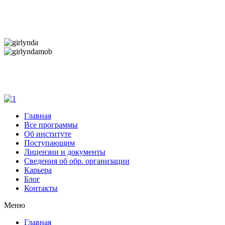
Дарим новогоднее настроение и праздничные
скидки — 50%
Дарим новогоднее настроение и праздничные
скидки — 50%
Главная
Все программы
Об институте
Поступающим
Лицензии и документы
Сведения об обр. организации
Карьера
Блог
Контакты
Меню
Главная