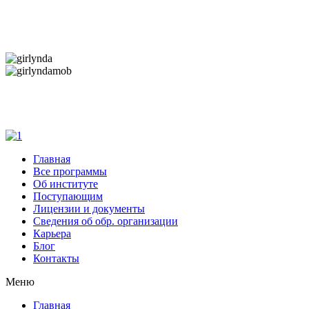
Дарим новогоднее настроение и праздничные
скидки — 50%
Дарим новогоднее настроение и праздничные
скидки — 50%
Главная
Все программы
Об институте
Поступающим
Лицензии и документы
Сведения об обр. организации
Карьера
Блог
Контакты
Меню
Главная