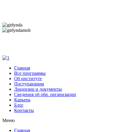
Дарим новогоднее настроение и праздничные
скидки — 50%
Дарим новогоднее настроение и праздничные
скидки — 50%
Главная
Все программы
Об институте
Поступающим
Лицензии и документы
Сведения об обр. организации
Карьера
Блог
Контакты
Меню
Главная