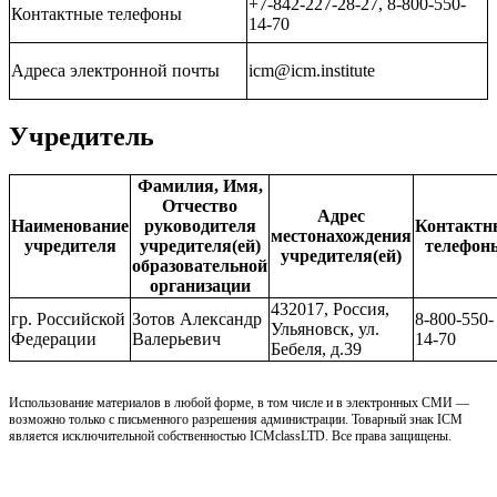
+7-842-227-28-27, 8-800-550-
Контактные телефоны
14-70
Адреса электронной почты
icm@icm.institute
Учредитель
Фамилия, Имя,
Отчество
Адрес
Наименование
руководителя
Контактн
местонахождения
учредителя
учредителя(ей)
телефон
учредителя(ей)
образовательной
организации
432017, Россия,
гр. Российской
Зотов Александр
8-800-550-
Ульяновск, ул.
Федерации
Валерьевич
14-70
Бебеля, д.39
Использование материалов в любой форме, в том числе и в электронных СМИ —
возможно только с письменного разрешения администрации. Товарный знак ICM
является исключительной собственностью ICMclassLTD. Все права защищены.