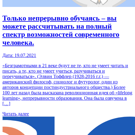
Только непрерывно обучаясь – вы
можете рассчитывать на полный
спектр возможностей современного
человека.
Дата:
19.07.2021
«Безграмотными в 21 веке будут не те, кто не умеет читать и
писать, а те, кто не умеет учиться, разучиваться и
переучиваться». (Элвин Тоффлер (1928-2016 г.г.) —
американский философ, социолог и футуролог, один из
авторов концепции постиндустриального общества.) Более
100 лет назад была высказана революционная идея об «lifelong
learning», непрерывности образования. Она была озвучена в
[…]
Читать далее