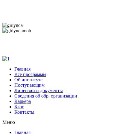
Дарим новогоднее настроение и праздничные
скидки — 50%
Дарим новогоднее настроение и праздничные
скидки — 50%
Главная
Все программы
Об институте
Поступающим
Лицензии и документы
Сведения об обр. организации
Карьера
Блог
Контакты
Меню
Главная