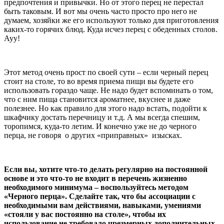
предпочтения и привычки. Но от этого перец не перестал
быть таковым. И вот мы очень часто просто про него не
думаем, хозяйки же его используют только для приготовления
каких-то горячих блюд. Куда исчез перец с обеденных столов.
Ауу!
Этот метод очень прост по своей сути – если черный перец
стоит на столе, то во время приема пищи вы будете его
использовать гораздо чаще. Не надо будет вспоминать о том,
что с ним пища становится ароматнее, вкуснее и даже
полезнее. Но как правило для этого надо встать, подойти к
шкафчику достать перечницу и т.д. А мы всегда спешим,
торопимся, куда-то летим. И конечно уже не до черного
перца, не говоря о других «приправных» изысках.
Если вы, хотите что-то делать регулярно на постоянной
основе и это что-то не входит в перечень жизненно
необходимого минимума – воспользуйтесь методом
«Черного перца». Сделайте так, что бы ассоциации с
необходимыми вам действиями, навыками, умениями
«стояли у вас постоянно на столе», чтобы их
использование не требовало чрезмерных дополнительных