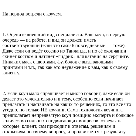
На период встречи с коучем.
1. Оцените внешний вид специалиста. Ваш коуч, в первую
очередь — на работе, и вид он должен иметь
соответствующий (если это casual/ повседневный — тоже).
Даже если он ведёт сессию из Таиланда, и по её окончании
скинет костюм и натянет «гидрик» для катания на серфинге.
Никаких маек с шортами, футболок с вызывающими
принтами и т.п., так как это неуважение к вам, как к своему
клиенту.
2. Если коуч мало спрашивает и много говорит, даже если он
делает это увлекательно и в тему, особенно если начинает
предлагать и настаивать на каких-то решениях, то это все что
угодно, но только НЕ коучинг. Сама технология коучинга
предполагает непредвзятую коуч-позицию эксперта и большо́е
количество сильных сподвигающих вопросов, отвечая на
которые, клиент, сам приходит к ответам, решениям и
открытиям по своему вопросу, и продвигается к результату.