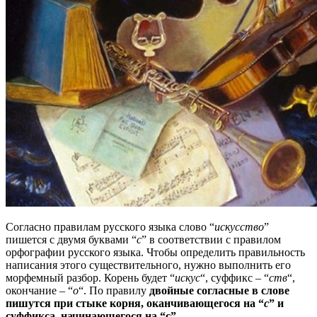
Согласно правилам русского языка слово “
искусство
”
пишется с двумя буквами “
с
” в соответствии с правилом
орфографии русского языка. Чтобы определить правильность
написания этого существительного, нужно выполнить его
морфемный разбор. Корень будет “
искус
“, суффикс – “
ств
“,
окончание – “
о
“. По правилу
двойные согласные в слове
пишутся при стыке корня, оканчивающегося на “
с
” и
суффикса, начинающегося на “с”
.