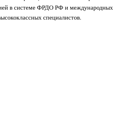
цией в системе ФРДО РФ и международных
ов высококлассных специалистов.
 Рассрочка предоставляется от института ICM, так и от
кидки зависит от выбранной вами программы.
сь с нами любым удобным способом для получения