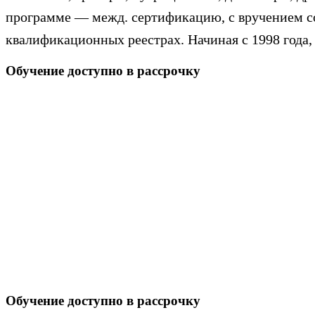
программе — межд. сертификацию, с вручением 
квалификационных реестрах. Начиная с 1998 год
Обучение доступно в рассрочку
Оформление в день обращения
Рассрочка от 3 месяцев
Обучение в рассрочку — это уникальная возможность каждом
банков партнеров.
Так же вы можете получить дополнительную скидку на поку
Узнайте более подробно о рассрочке на интересующие вас
полноценной консультации
Обучение доступно в рассрочку