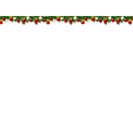
идки — 50%
идки — 50%