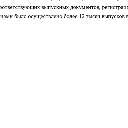
соответствующих выпускных документов, регистра
а, нами было осуществлено более 12 тысяч выпуск
у студенту начать обучение вне зависимо от его стоимости.
пку обучения, если оплатите его стоимость сразу. Размер с
 образовательные программы. Оставьте заявку или свяжите