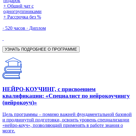
подарок
+ Общий чат с
одногруппниками
+ Рассрочка без %
· 520 часов · Диплом
УЗНАТЬ ПОДРОБНЕЕ О ПРОГРАММЕ
НЕЙРО-КОУЧИНГ, с присвоением
квалификации: «Специалист по нейрокоучингу
(нейрокоуч)»
Цель программы – помимо важней фундаментальной базовой
и продвинутой подготовки, освоить уровень специализации
«нейро-коуч», позволяющий применять в работе знания о
мозге.