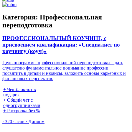
Категория:
Профессиональная
переподготовка
ПРОФЕССИОНАЛЬНЫЙ КОУЧИНГ, с
присвоением квалификации: «Специалист по
коучингу (коуч)»
Цель программы профессиональной переподготовки – дать
слушателю фундаментальное понимание профессии,
посвятить в детали и нюансы, заложить основы карьерных и
финансовых перспектив.
+ Чек-блокнот в
подарок
+ Общий чат с
одногруппниками
+ Рассрочка без %
· 320 часов · Диплом