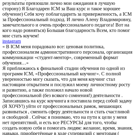
результаты превзошли лично мои ожидания в лучшую
сторону) Я Благодарен ICM за Ваш курс и такое хорошее
обучение) Себя хочу поблагодарить за приверженность, а ICM
за Профессиональный подход. И лично Алену Владимировну,
замечательного и очень профессионального педагога! Вот на
кого надо ровняться) Большая благодарность Всем, кто помог
мне стать коучем!
instagram
« В ICM меня порадовало все: ценовая политика,
профессионализм административного персонала, организация
коммуникации «студент-ментор», современный формат
обучения…»
Я приближаюсь к финальной стадии обучения по одной из
программ ICM, «Профессиональный коучинг». С полной
уверенностью могу сказать, что для меня коучинг стал
настоящим открытием и послужил моему личностному росту
и развитию, а также положил начало новой
профессиональной (без всякого сомнения!) деятельности .
Записавшись на курс коучинга я поставила перед собой задачу
(Я ХОЧУ!) уйти от профессиональных рамок, мешающих
развиваться , сменить сферу деятельности и стать счастливой
и свободной . Сейчас я понимаю, что на пути к цели у меня
нет препятствий, и есть все РЕСУРСЫ для того, чтобы
создать новую себя и помогать людям: желание, время, знания,
навыки, приобретённые в ходе супервизий с менторам (