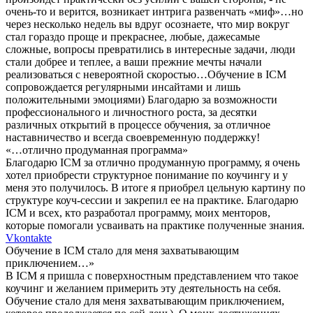
очень-то и верится, возникает интрига развенчать «миф»…но
через несколько недель вы вдруг осознаете, что мир вокруг
стал гораздо проще и прекраснее, любые, дажесамые
сложные, вопросы превратились в интересные задачи, люди
стали добрее и теплее, а ваши прежние мечты начали
реализоваться с невероятной скоростью…Обучение в ICM
сопровождается регулярными инсайтами и лишь
положительными эмоциями) Благодарю за возможности
профессионального и личностного роста, за десятки
различных открытий в процессе обучения, за отличное
наставничество и всегда своевременную поддержку!
«…отлично продуманная программа»
Благодарю ICM за отлично продуманную программу, я очень
хотел приобрести структурное понимание по коучингу и у
меня это получилось. В итоге я приобрел цельную картину по
структуре коуч-сессии и закрепил ее на практике. Благодарю
ICM и всех, кто разработал программу, моих менторов,
которые помогали усваивать на практике полученные знания.
Vkontakte
Обучение в ICM стало для меня захватывающим
приключением…»
В ICM я пришла с поверхностным представлением что такое
коучинг и желанием примерить эту деятельность на себя.
Обучение стало для меня захватывающим приключением,