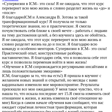
«Супервизии в ICM– это сила! Я не ожидала, что этот курс
перевернет всю мою жизнь и словно разделит жизнь на «до» и
«после»
Я благодарюICM и Александра В. Зотова за такой
трансформационный курс! Я получила не только
теоретические знания, но и практические. Я смогла
почувствовать себя ближе к своей мечте – работать с людьми
на тему достижения целей, а без коучинга здесь не обойтись.
Я не ожидала, что этот курс перевернет всю мою жизнь и
словно разделит жизнь на до и после. Я благодарю всю
команду и особенно менторов. Супервизии в ICM– это сила!
Практический опыт, конструктивные разборы,
наставничество. Я благодарю себя, что я позволила себе этот
курс и позволила переменам войти в мою жизнь!
«Обучение в ICM сопровождается регулярными инсайтами и
лишь положительными эмоциями»
ICM, благодарю за то, что вы есть!) Я пришла в коучинг с
желанием новых знаний и открытий, но месяцы с вами
кардинально изменили мое мировосприятие. Результаты
превзошли все мои ожидания) У меня такое чувство, что я
нашла то, что искала последние лет 15.Я смогла изменить своё
отношение к жизни, и жизнь изменила своё отношение ко
мне) Когда в самом начале обучения вам сообщают, что вас
ожидает серьёзная личностная трансформация, которая
произойдёт практически без усилий с вашей стороны, - не