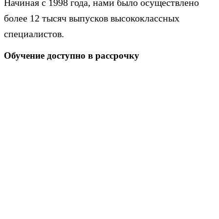
Начиная с 1998 года, нами было осуществлено
более 12 тысяч выпусков высококлассных
специалистов.
Обучение доступно в рассрочку
Оформление в день обращения
Рассрочка от 3 месяцев
Обучение в рассрочку — это уникальная возможность
каждому студенту начать обучение вне зависимо от его
стоимости. Рассрочка предоставляется от института ICM,
так и от банков партнеров.
Так же вы можете получить дополнительную скидку на
покупку обучения, если оплатите его стоимость сразу.
Размер скидки зависит от выбранной вами программы.
Узнайте более подробно о рассрочке на интересующие
вас образовательные программы. Оставьте заявку или