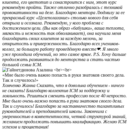
клиента, его цветотип и сонастроится с ним, этот курс
рекомендую пройти. Также отлично разобралась с техникой
провокативности на деле. Благодарю ментора Людмилу за ее
прекрасный курс «Целеполагание» столько нового для себя
открыла и осознала. Рекомендую, у кого проблема с
достижением цели. (Вы как образ «бабушки», ваша теплота,
мягкость и нежность так обволакивает), она научила меня
благодарить своих клиентов за каждую мелочь, за
открытость и приверженность. Благодарю всех учеников-
коллег, за большую работу проведённую вместе❤. Я много
уже проходила обучений, но это самое яркое. P.S. Хочу дальше
продолжать развиваться до менторства и стать частью
большой семьи ICM.
«Мне было очень важно попасть в руки знатоков своего дела.
Так и случилось!»
Хомченко Жанна
Сказать, что я довольна обучением - ничего
не сказать! Благодарю коллектив ICM за поддержку и
лояльность. Решиться сменить профессию после 40 непросто.
Мне было очень важно попасть в руки знатоков своего дела.
Так и случилось! Благодарю за наставничество талантливых
руководителей и преподавателей школы. Закончила с
уверенностью в компетентности, четкой структурой знаний,
желанием продолжать повышать квалификацию. Желаю ICM
успехов и процветания!