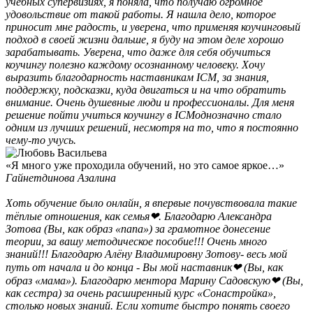
учебных супервизиях, я поняла, что получаю огромное
удовольствие от такой работы. Я нашла дело, которое
приносит мне радость, и уверена, что применяя коучинговый
подход в своей жизни дальше, я буду на этом деле хорошо
зарабатывать. Уверена, что даже для себя обучиться
коучингу полезно каждому осознанному человеку. Хочу
выразить благодарность наставникам ICM, за знания,
поддержку, подсказки, куда двигаться и на что обратить
внимание. Очень душевные люди и профессионалы. Для меня
решение пойти учиться коучингу в ICMоднозначно стало
одним из лучших решений, несмотря на то, что я постоянно
чему-то учусь.
«Я много уже проходила обучений, но это самое яркое…»
Гайнетдинова Азалина
Хоть обучение было онлайн, я впервые почувствовала такие
тёплые отношения, как семья❤. Благодарю Александра
Зотова (Вы, как образ «папа») за грамотное донесение
теории, за вашу методическое пособие!!! Очень много
знаний!!! Благодарю Алёну Владимировну Зотову- весь мой
путь от начала и до конца - Вы мой наставник❤ (Вы, как
образ «мама»). Благодарю ментора Марину Садовскую❤ (Вы,
как сестра) за очень расширенный курс «Сонастройка»,
столько новых знаний. Если хотите быстро понять своего