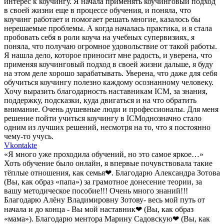
интерес к коучингу. Я начала применять коучинговый подход
в своей жизни еще в процессе обучения, и поняла, что
коучинг работает и помогает решать многие, казалось бы
нерешаемые проблемы. А когда началась практика, и я стала
пробовать себя в роли коуча на учебных супервизиях, я
поняла, что получаю огромное удовольствие от такой работы.
Я нашла дело, которое приносит мне радость, и уверена, что
применяя коучинговый подход в своей жизни дальше, я буду
на этом деле хорошо зарабатывать. Уверена, что даже для себя
обучиться коучингу полезно каждому осознанному человеку.
Хочу выразить благодарность наставникам ICM, за знания,
поддержку, подсказки, куда двигаться и на что обратить
внимание. Очень душевные люди и профессионалы. Для меня
решение пойти учиться коучингу в ICMоднозначно стало
одним из лучших решений, несмотря на то, что я постоянно
чему-то учусь.
Vkontakte
«Я много уже проходила обучений, но это самое яркое…»
Хоть обучение было онлайн, я впервые почувствовала такие
тёплые отношения, как семья❤. Благодарю Александра Зотова
(Вы, как образ «папа») за грамотное донесение теории, за
вашу методическое пособие!!! Очень много знаний!!!
Благодарю Алёну Владимировну Зотову- весь мой путь от
начала и до конца - Вы мой наставник❤ (Вы, как образ
«мама»). Благодарю ментора Марину Садовскую❤ (Вы, как