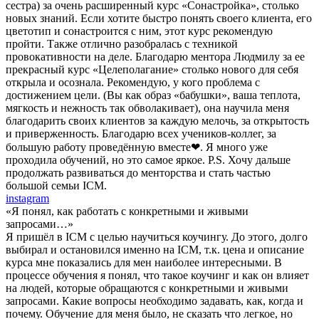
сестра) за очень расширенный курс «Сонастройка», столько
новых знаний. Если хотите быстро понять своего клиента, его
цветотип и сонастроится с ним, этот курс рекомендую
пройти. Также отлично разобралась с техникой
провокативности на деле. Благодарю ментора Людмилу за ее
прекрасный курс «Целеполагание» столько нового для себя
открыла и осознала. Рекомендую, у кого проблема с
достижением цели. (Вы как образ «бабушки», ваша теплота,
мягкость и нежность так обволакивает), она научила меня
благодарить своих клиентов за каждую мелочь, за открытость
и приверженность. Благодарю всех учеников-коллег, за
большую работу проведённую вместе❤. Я много уже
проходила обучений, но это самое яркое. P.S. Хочу дальше
продолжать развиваться до менторства и стать частью
большой семьи ICM.
instagram
«Я понял, как работать с конкретными и живыми
запросами…»
Я пришёл в ICM с целью научиться коучингу. До этого, долго
выбирал и остановился именно на ICM, т.к. цена и описание
курса мне показались для мен наиболее интересными. В
процессе обучения я понял, что такое коучинг и как он влияет
на людей, которые обращаются с конкретными и живыми
запросами. Какие вопросы необходимо задавать, как, когда и
почему. Обучение для меня было, не сказать что легкое, но