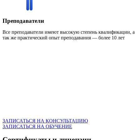
Преподаватели
Все преподаватели имеют высокую степень квалификации, а
так же практический опыт преподавания — более 10 лет
Запишитесь на
консультацию
Бесплатные консультации, в ходе которых вы можете
получить подробную информацию о наших
учебных программах, формате обучения,
документах, получаемых по окончании курса,
вариантах оплаты, а также о доступных акциях и
скидках.
ЗАПИСАТЬСЯ НА КОНСУЛЬТАЦИЮ
ЗАПИСАТЬСЯ НА ОБУЧЕНИЕ
Сертификаты и лицензии