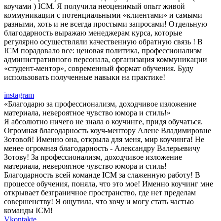
коучами ) ICM. Я получила неоценимый опыт живой
коммуникации с потенциальными «клиентами» и самыми
разными, хоть и не всегда простыми запросами! Отдельную
благодарность выражаю менеджерам курса, которые
регулярно осуществляли качественную обратную связь ! В
ICM порадовало все: ценовая политика, профессионализм
административного персонала, организация коммуникации
«студент-ментор», современный формат обучения. Буду
использовать полученные навыки на практике!
instagram
«Благодарю за профессионализм, доходчивое изложение
материала, невероятное чувство юмора и стиль!»
Я абсолютно ничего не знала о коучинге, придя обучаться.
Огромная благодарность коуч-ментору Алене Владимировне
Зотовой! Именно она, открыла для меня, мир коучинга! Не
менее огромная благодарность - Александру Валерьевичу
Зотову! За профессионализм, доходчивое изложение
материала, невероятное чувство юмора и стиль!
Благодарность всей команде ICM за слаженную работу! В
процессе обучения, поняла, что это мое! Именно коучинг мне
открывает безграничное пространство, где нет пределам
совершенству! Я ощутила, что хочу и могу стать частью
команды ICM!
Vkontakte