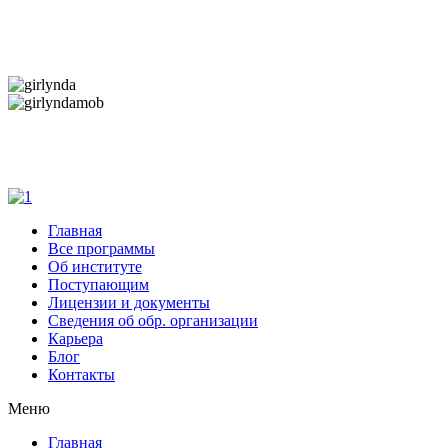
Дарим новогоднее настроение и праздничные
скидки — 50%
Дарим новогоднее настроение и праздничные
скидки — 50%
Главная
Все программы
Об институте
Поступающим
Лицензии и документы
Сведения об обр. организации
Карьера
Блог
Контакты
Меню
Главная