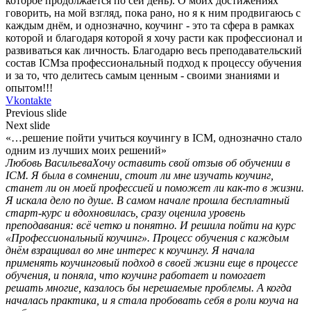
которое продолжается по сей день). О моих достижениях
говорить, на мой взгляд, пока рано, но я к ним продвигаюсь с
каждым днём, и однозначно, коучинг - это та сфера в рамках
которой и благодаря которой я хочу расти как профессионал и
развиваться как личность. Благодарю весь преподавательский
состав ICMза профессиональный подход к процессу обучения
и за то, что делитесь самым ценным - своими знаниями и
опытом!!!
Vkontakte
Previous slide
Next slide
«…решение пойти учиться коучингу в ICM, однозначно стало
одним из лучших моих решений»
Любовь Васильева
Хочу оставить свой отзыв об обучении в
ICM. Я была в сомнении, стоит ли мне изучать коучинг,
станет ли он моей профессией и поможет ли как-то в жизни.
Я искала дело по душе. В самом начале прошла бесплатный
старт-курс и вдохновилась, сразу оценила уровень
преподавания: всё четко и понятно. И решила пойти на курс
«Профессиональный коучинг». Процесс обучения с каждым
днём взращивал во мне интерес к коучингу. Я начала
применять коучинговый подход в своей жизни еще в процессе
обучения, и поняла, что коучинг работает и помогает
решать многие, казалось бы нерешаемые проблемы. А когда
началась практика, и я стала пробовать себя в роли коуча на