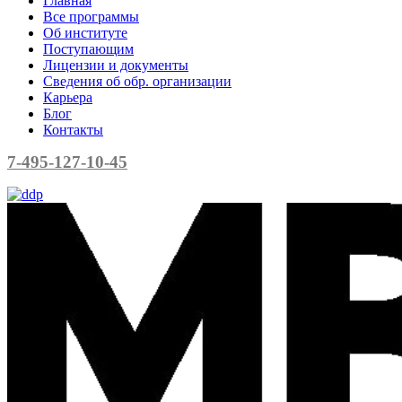
Главная
Все программы
Об институте
Поступающим
Лицензии и документы
Сведения об обр. организации
Карьера
Блог
Контакты
7-495-127-10-45