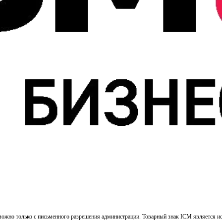
ожно только с письменного разрешения администрации. Товарный знак ICM является и