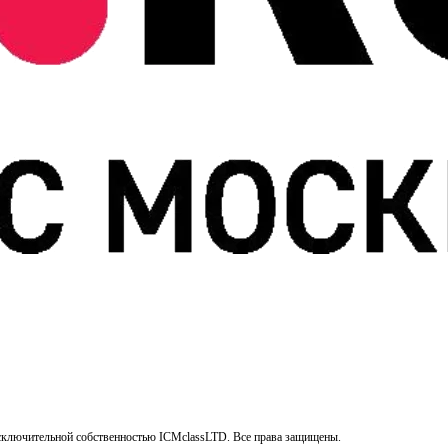
сключительной собственностью ICMclassLTD. Все права защищены.